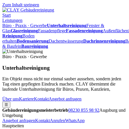
Zum Inhalt springen
Start
Leistungen
Büro · Praxis · Gewerbe
Unterhaltsreinigung
Fenster &
Glas
Glasreinigung
Fassadenpflege
Fassadenreinigung
Außenflächen
Reinigung
Boden
erhalten
Bodensanierung
Dachentwässerung
Dachrinnenreinigung
B
& Baufein
Baureinigung
Büro · Praxis · Gewerbe
Unterhaltsreinigung
Ein Objekt muss nicht nur einmal sauber aussehen, sondern jeden
Tag einen gepflegten Eindruck machen. CLAY übernimmt die
laufende Unterhaltsreinigung für Büros, Praxen, Kanzleien,
Über uns
Karriere
Kontakt
Angebot anfragen
☰
Gebäudereinigungsmeisterbetrieb
08230 855 98 92
Augsburg und
Umgebung
Angebot anfragen
Kontakt
Anrufen
WhatsApp
Hauptseiten