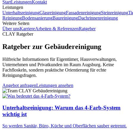
Start
Leistungen
Kontakt
Leistungen
Unterhaltsreinigung
Glasreinigung
Fassadenreinigung
Steinreinigung
Ti
Reinigung
Bodensanierung
Baureinigung
Dachrinnenreinigung
Weitere Seiten
Über uns
Karriere
Arbeiten & Referenzen
Ratgeber
CLAY Ratgeber
Ratgeber zur Gebäudereinigung
Hilfreiche Informationen für Eigentümer, Hausverwaltungen,
Unternehmen und Privatkunden im Raum Augsburg. Keine
Fachfloskeln, sondern praktische Orientierung für echte
Reinigungsfragen.
Angebot anfragen
Leistungen ansehen
Unterhaltsreinigung: Warum das 4-Farb-System
wichtig ist
So werden Sanitär, Büro, Küche und Oberflächen sauber getrennt.